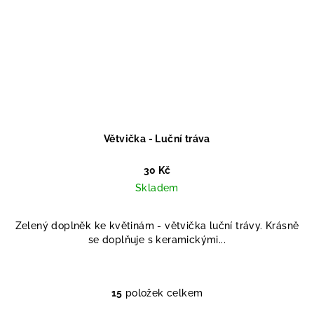
Větvička - Luční tráva
30 Kč
Skladem
Zelený doplněk ke květinám - větvička luční trávy. Krásně
se doplňuje s keramickými...
15
položek celkem
O