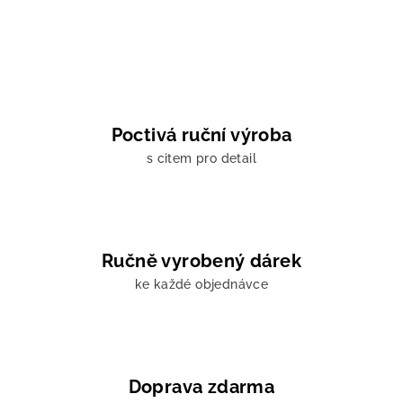
v
l
á
d
a
c
í
Poctivá ruční výroba
p
s citem pro detail
r
v
k
y
v
Ručně vyrobený dárek
ý
ke každé objednávce
p
i
s
u
Doprava zdarma