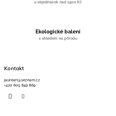
u objednávek nad 1900 Kč
Ekologické balení
s ohledem na přírodu
Z
á
p
Kontakt
a
jaureart
@
seznam.cz
t
+420 605 849 869
í