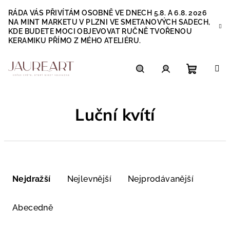
Přejít
RÁDA VÁS PŘIVÍTÁM OSOBNĚ VE DNECH 5.8. A 6.8. 2026
na
NA MINT MARKETU V PLZNI VE SMETANOVÝCH SADECH,
obsah
KDE BUDETE MOCI OBJEVOVAT RUČNĚ TVOŘENOU
KERAMIKU PŘÍMO Z MÉHO ATELIÉRU.
Nákupn
Hledat
Přihlášení
Luční kvítí
košík
Ř
a
Nejdražší
Nejlevnější
Nejprodávanější
z
e
Abecedně
n