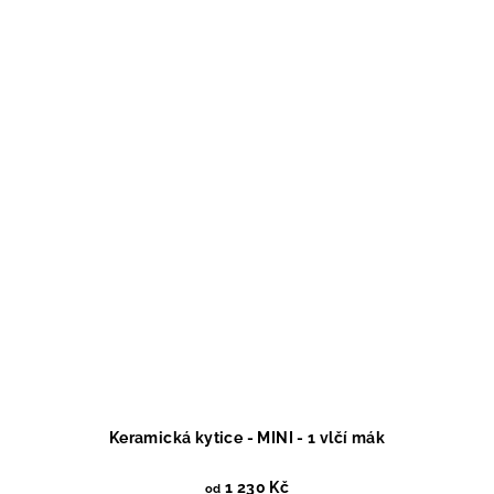
Keramická kytice - MINI - 1 vlčí mák
1 230 Kč
od