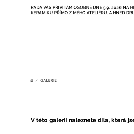
Přejít
RÁDA VÁS PŘIVÍTÁM OSOBNĚ DNE 5.9. 2026 N
na
KERAMIKU PŘÍMO Z MÉHO ATELIÉRU. A HNED DRU
obsah
/
GALERIE
DOMŮ
V této galerii naleznete díla, která 