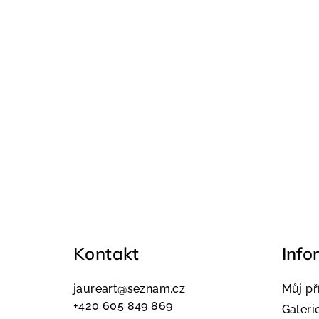
Z
á
Kontakt
Info
p
a
jaureart
@
seznam.cz
Můj př
t
+420 605 849 869
Galeri