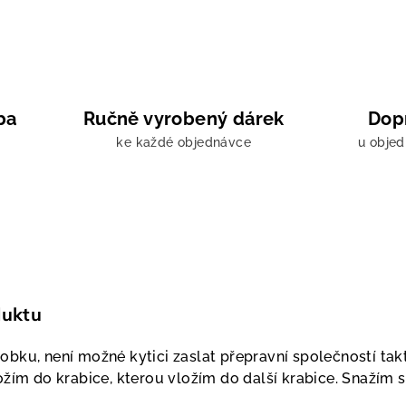
ba
Ručně vyrobený dárek
Dop
ke každé objednávce
u obje
duktu
bku, není možné kytici zaslat přepravní společností ta
ožím do krabice, kterou vložím do další krabice. Snažím 