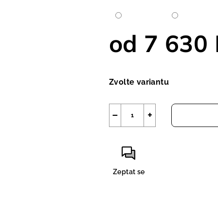
od
7 630 
Měrná
cena:
Zvolte variantu
−
+
Zeptat se