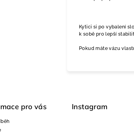
Kytici si po vybalení s
k sobě pro lepší stabili
Pokud máte vázu vlastn
rmace pro vás
Instagram
íběh
e