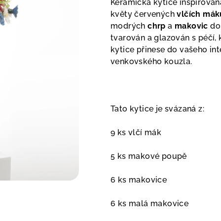
Keramická kytice inspirova
květy červených
vlčích mák
modrých
chrp
a
makovic
do 
tvarován a glazován s péčí, 
kytice přinese do vašeho int
venkovského kouzla.
Tato kytice je svázaná z:
9 ks vlčí mák
5 ks makové poupě
6 ks makovice
6 ks malá makovice