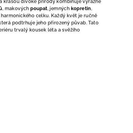
ná krásou divoké přírody kombinuje výrazné
ů
, makových
poupat
, jemných
kopretin
,
harmonického celku. Každý květ je ručně
která podtrhuje jeho přirozený půvab. Tato
eriéru trvalý kousek léta a svěžího