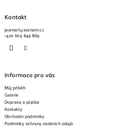
Z
á
p
Kontakt
a
jaureart
@
seznam.cz
t
+420 605 849 869
í
Informace pro vás
Můj příběh
Galerie
Doprava a platba
Kontakty
Obchodní podmínky
Podmínky ochrany osobních údajů