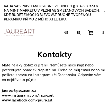
Přejít
RÁDA VÁS PŘIVÍTÁM OSOBNĚ VE DNECH 5.8. A 6.8. 2026
na
NA MINT MARKETU V PLZNI VE SMETANOVÝCH SADECH,
obsah
KDE BUDETE MOCI OBJEVOVAT RUČNĚ TVOŘENOU
KERAMIKU PŘÍMO Z MÉHO ATELIÉRU.
Nákupn
Hledat
Přihlášení
Kontakty
košík
Máte nějaký dotaz či přání? Nemůžete něco najít nebo
potřebujete poradit? Napište mi. Třeba na můj email nebo mi
pošlete zprávu na Instagramu či Facebooku. Odpovím vám,
co nejdříve to půjde.
jaureart@seznam.cz
www.instagram.com/jaure.art
www.facebook.com/jaure.art