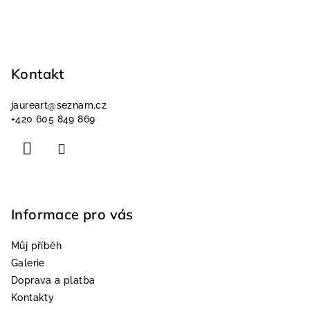
Z
á
p
Kontakt
a
jaureart
@
seznam.cz
t
+420 605 849 869
í
Informace pro vás
Můj příběh
Galerie
Doprava a platba
Kontakty