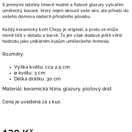
S jemnými odstíny tmavě modré a fialové glazury vytvářím
umělecký kousek, který nejen okouzlí vaše oko, ale přináší do
vašeho domova nádech přírodního půvabu.
Každý keramický květ Chrpy je originál, a proto se může
mírně lišit v detailu a barvě. To jim však dodává ještě větší
hodnotu jako unikátním kusům uměleckého řemesla.
Rozměry:
Výška květu: cca 2,5 cm
∅ květu: 3 cm
Délka drátku: 30 cm
Materiál: keramická hlína, glazury, plotový drát
Cena je uvedená za 1 kus.