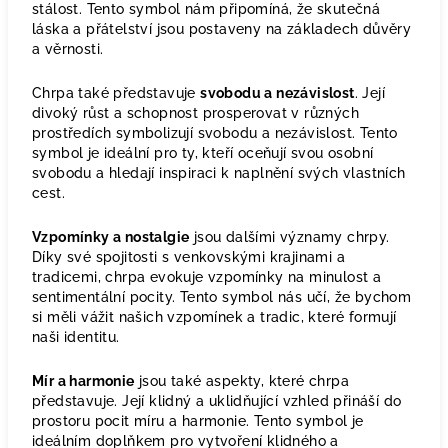
stálost. Tento symbol nám připomíná, že skutečná
láska a přátelství jsou postaveny na základech důvěry
a věrnosti.
Chrpa také představuje
svobodu a nezávislost
. Její
divoký růst a schopnost prosperovat v různých
prostředích symbolizují svobodu a nezávislost. Tento
symbol je ideální pro ty, kteří oceňují svou osobní
svobodu a hledají inspiraci k naplnění svých vlastních
cest.
Vzpomínky a nostalgie
jsou dalšími významy chrpy.
Díky své spojitosti s venkovskými krajinami a
tradicemi, chrpa evokuje vzpomínky na minulost a
sentimentální pocity. Tento symbol nás učí, že bychom
si měli vážit našich vzpomínek a tradic, které formují
naši identitu.
Mír a harmonie
jsou také aspekty, které chrpa
představuje. Její klidný a uklidňující vzhled přináší do
prostoru pocit míru a harmonie. Tento symbol je
ideálním doplňkem pro vytvoření klidného a