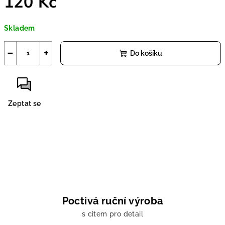
120 Kč
Měrná
Skladem
cena:
−
+
Do košíku
Zeptat se
Poctivá ruční výroba
s citem pro detail