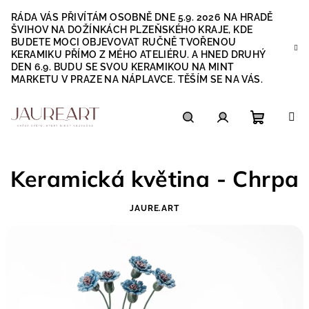
Přejít
RÁDA VÁS PŘIVÍTÁM OSOBNĚ DNE 5.9. 2026 NA HRADĚ
na
ŠVIHOV NA DOŽÍNKÁCH PLZEŇSKÉHO KRAJE, KDE
obsah
BUDETE MOCI OBJEVOVAT RUČNĚ TVOŘENOU
KERAMIKU PŘÍMO Z MÉHO ATELIÉRU. A HNED DRUHÝ
DEN 6.9. BUDU SE SVOU KERAMIKOU NA MINT
MARKETU V PRAZE NA NÁPLAVCE. TĚŠÍM SE NA VÁS.
Nákupn
Hledat
Přihlášení
Keramická květina - Chrpa
košík
JAURE.ART