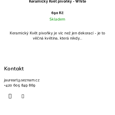
Keramický Květ pivoňky - White
690 Kč
Skladem
Keramický Květ pivoňky je víc než jen dekorací - je to
věčná květina, která nikdy...
Z
á
p
Kontakt
a
jaureart
@
seznam.cz
t
+420 605 849 869
í