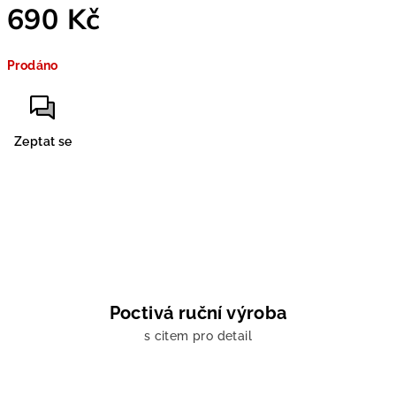
690 Kč
Měrná
Prodáno
cena:
Zeptat se
Poctivá ruční výroba
s citem pro detail