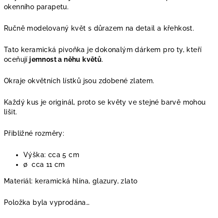
okenního parapetu.
Ručně modelovaný květ s důrazem na detail a křehkost.
Tato keramická pivoňka je dokonalým dárkem pro ty, kteří
oceňují
jemnost a něhu květů
.
Okraje okvětních lístků jsou zdobené zlatem.
Každý kus je originál, proto se květy ve stejné barvě mohou
lišit.
Přibližné rozměry:
Výška: cca 5 cm
∅
cca 11 cm
Materiál: keramická hlína, glazury, zlato
Položka byla vyprodána…