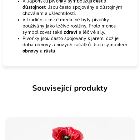
V Japonsku pivoňky symbolizují
čest
a
důstojnost
. Jsou často spojovány s důstojným
chováním a ušlechtilostí.
V tradiční čínské medicíně byly pivoňky
používány jako léčivé rostliny. Proto mohou
symbolizovat také
zdraví
a léčivé síly.
Pivoňky jsou často spojovány s jarem, což je
doba obnovy a nových začátků. Jsou symbolem
obnovy
a
růstu
.
Související produkty