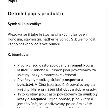
Popis
Detailní popis produktu
Symbolika pivoňky:
Přezdívá se jí také královna čínských císařoven.
Honosná, slavnostní, nádherně vonící. Slibuje hojnost
všeho hezkého, co život přináší.
Květomluva:
Pivoňky jsou často spojovány s
romantikou
a
láskou
. V mnoha kulturách jsou považovány za
květiny lásky a manželské věrnosti.
Pivoňky symbolizují
štěstí
,
prosperitu
a
bohatství
. V Číně jsou tradičně považovány za
květiny, které přinášejí blahobyt a dobré osudy.
Tyto květiny jsou často považovány za
symboly
krásy
a
elegance
. Jejich bohaté, plné květy a
jemné vůně jsou obdivovány po celém světě.