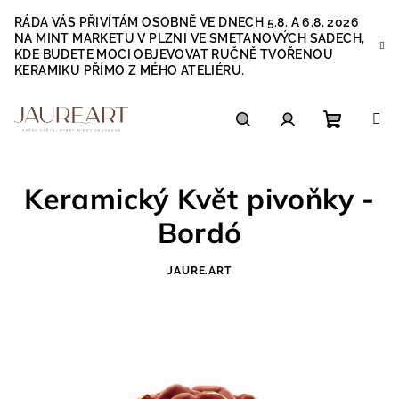
Přejít
RÁDA VÁS PŘIVÍTÁM OSOBNĚ VE DNECH 5.8. A 6.8. 2026
na
NA MINT MARKETU V PLZNI VE SMETANOVÝCH SADECH,
obsah
KDE BUDETE MOCI OBJEVOVAT RUČNĚ TVOŘENOU
KERAMIKU PŘÍMO Z MÉHO ATELIÉRU.
Nákupn
Hledat
Přihlášení
Keramický Květ pivoňky -
košík
Bordó
JAURE.ART