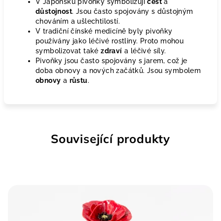
V Japonsku pivoňky symbolizují
čest
a
důstojnost
. Jsou často spojovány s důstojným
chováním a ušlechtilostí.
V tradiční čínské medicíně byly pivoňky
používány jako léčivé rostliny. Proto mohou
symbolizovat také
zdraví
a léčivé síly.
Pivoňky jsou často spojovány s jarem, což je
doba obnovy a nových začátků. Jsou symbolem
obnovy
a
růstu
.
Související produkty