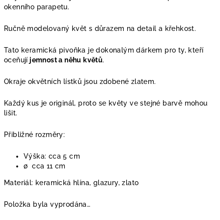
okenního parapetu.
Ručně modelovaný květ s důrazem na detail a křehkost.
Tato keramická pivoňka je dokonalým dárkem pro ty, kteří
oceňují
jemnost a něhu květů
.
Okraje okvětních lístků jsou zdobené zlatem.
Každý kus je originál, proto se květy ve stejné barvě mohou
lišit.
Přibližné rozměry:
Výška: cca 5 cm
∅
cca 11 cm
Materiál: keramická hlína, glazury, zlato
Položka byla vyprodána…