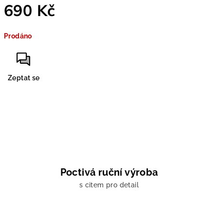
690 Kč
Měrná
Prodáno
cena:
Zeptat se
Poctivá ruční výroba
s citem pro detail