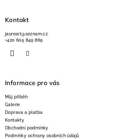
Z
á
p
Kontakt
a
jaureart
@
seznam.cz
t
+420 605 849 869
í
Informace pro vás
Můj příběh
Galerie
Doprava a platba
Kontakty
Obchodní podmínky
Podmínky ochrany osobních údajů