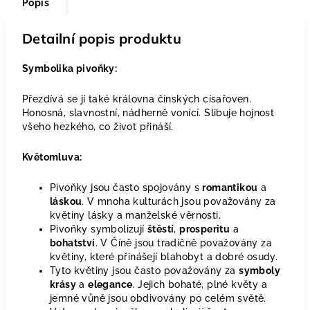
Popis
Detailní popis produktu
Symbolika pivoňky:
Přezdívá se jí také královna čínských císařoven.
Honosná, slavnostní, nádherně vonící. Slibuje hojnost
všeho hezkého, co život přináší.
Květomluva:
Pivoňky jsou často spojovány s
romantikou
a
láskou
. V mnoha kulturách jsou považovány za
květiny lásky a manželské věrnosti.
Pivoňky symbolizují
štěstí
,
prosperitu
a
bohatství
. V Číně jsou tradičně považovány za
květiny, které přinášejí blahobyt a dobré osudy.
Tyto květiny jsou často považovány za
symboly
krásy
a
elegance
. Jejich bohaté, plné květy a
jemné vůně jsou obdivovány po celém světě.