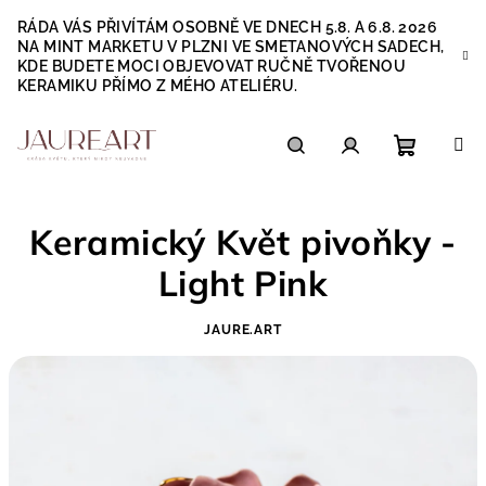
Přejít
RÁDA VÁS PŘIVÍTÁM OSOBNĚ VE DNECH 5.8. A 6.8. 2026
na
NA MINT MARKETU V PLZNI VE SMETANOVÝCH SADECH,
obsah
KDE BUDETE MOCI OBJEVOVAT RUČNĚ TVOŘENOU
KERAMIKU PŘÍMO Z MÉHO ATELIÉRU.
Nákupn
Hledat
Přihlášení
Keramický Květ pivoňky -
košík
Light Pink
JAURE.ART