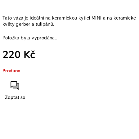
Tato váza je ideální na keramickou kytici MINI a na keramické
květy gerber a tulipánů.
Položka byla vyprodána…
220 Kč
Měrná
Prodáno
cena:
Zeptat se