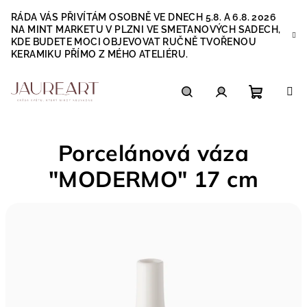
Přejít
RÁDA VÁS PŘIVÍTÁM OSOBNĚ VE DNECH 5.8. A 6.8. 2026
na
NA MINT MARKETU V PLZNI VE SMETANOVÝCH SADECH,
obsah
KDE BUDETE MOCI OBJEVOVAT RUČNĚ TVOŘENOU
KERAMIKU PŘÍMO Z MÉHO ATELIÉRU.
Nákupn
Hledat
Přihlášení
Porcelánová váza
košík
"MODERMO" 17 cm