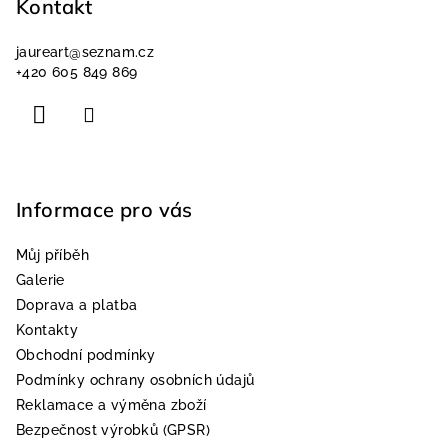
p
Kontakt
a
jaureart
@
seznam.cz
t
+420 605 849 869
í
Informace pro vás
Můj příběh
Galerie
Doprava a platba
Kontakty
Obchodní podmínky
Podmínky ochrany osobních údajů
Reklamace a výměna zboží
Bezpečnost výrobků (GPSR)