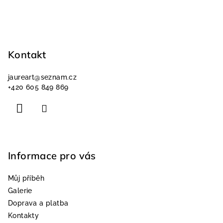
Z
á
p
Kontakt
a
jaureart
@
seznam.cz
t
+420 605 849 869
í
Informace pro vás
Můj příběh
Galerie
Doprava a platba
Kontakty