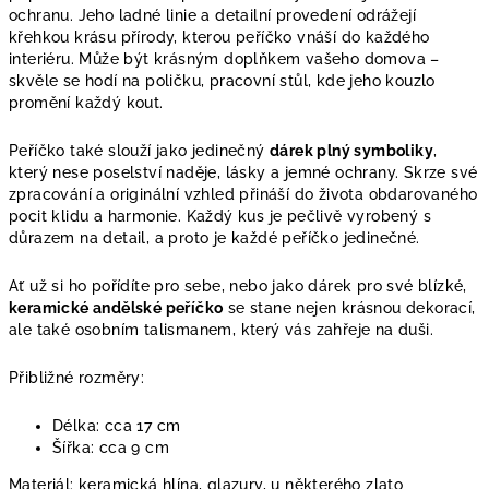
ochranu. Jeho ladné linie a detailní provedení odrážejí
křehkou krásu přírody, kterou peříčko vnáší do každého
interiéru. Může být krásným doplňkem vašeho domova –
skvěle se hodí na poličku, pracovní stůl, kde jeho kouzlo
promění každý kout.
Peříčko také slouží jako jedinečný
dárek plný symboliky
,
který nese poselství naděje, lásky a jemné ochrany. Skrze své
zpracování a originální vzhled přináší do života obdarovaného
pocit klidu a harmonie. Každý kus je pečlivě vyrobený s
důrazem na detail, a proto je každé peříčko jedinečné.
Ať už si ho pořídíte pro sebe, nebo jako dárek pro své blízké,
keramické andělské peříčko
se stane nejen krásnou dekorací,
ale také osobním talismanem, který vás zahřeje na duši.
Přibližné rozměry:
Délka: cca 17 cm
Šířka: cca 9 cm
Materiál: keramická hlína, glazury, u některého zlato