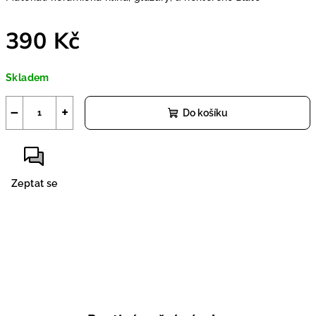
390 Kč
Měrná
Skladem
cena:
−
+
Do košíku
Zeptat se