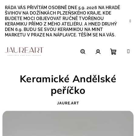
Přejít
RÁDA VÁS PŘIVÍTÁM OSOBNĚ DNE 5.9. 2026 NA HRADĚ
na
ŠVIHOV NA DOŽÍNKÁCH PLZEŇSKÉHO KRAJE, KDE
obsah
BUDETE MOCI OBJEVOVAT RUČNĚ TVOŘENOU
KERAMIKU PŘÍMO Z MÉHO ATELIÉRU. A HNED DRUHÝ
DEN 6.9. BUDU SE SVOU KERAMIKOU NA MINT
MARKETU V PRAZE NA NÁPLAVCE. TĚŠÍM SE NA VÁS.
Nákupn
Hledat
Přihlášení
Keramické Andělské
košík
peříčko
JAURE.ART