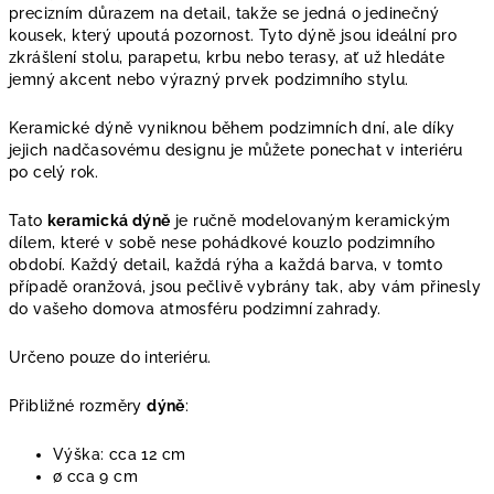
precizním důrazem na detail, takže se jedná o jedinečný
kousek, který upoutá pozornost. Tyto dýně jsou ideální pro
zkrášlení stolu, parapetu, krbu nebo terasy, ať už hledáte
jemný akcent nebo výrazný prvek podzimního stylu.
Keramické dýně vyniknou během podzimních dní, ale díky
jejich nadčasovému designu je můžete ponechat v interiéru
po celý rok.
Tato
keramická dýně
je ručně modelovaným keramickým
dílem, které v sobě nese pohádkové kouzlo podzimního
období. Každý detail, každá rýha a každá barva, v tomto
případě oranžová, jsou pečlivě vybrány tak, aby vám přinesly
do vašeho domova atmosféru podzimní zahrady.
Určeno pouze do interiéru.
Přibližné rozměry
dýně
:
Výška: cca 12 cm
∅ cca
9 cm