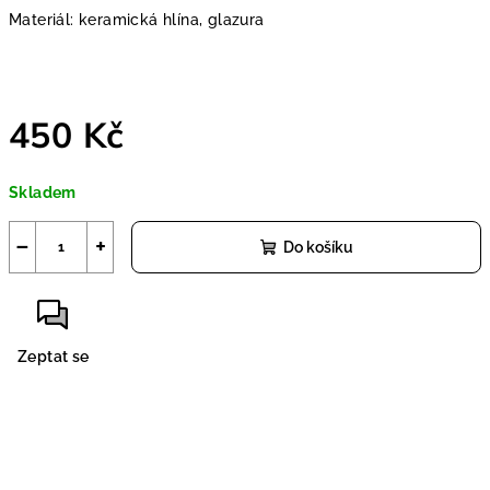
Materiál: keramická hlína, glazura
450 Kč
Měrná
Skladem
cena:
−
+
Do košíku
Zeptat se