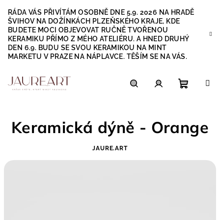
Přejít
RÁDA VÁS PŘIVÍTÁM OSOBNĚ DNE 5.9. 2026 NA HRADĚ
na
ŠVIHOV NA DOŽÍNKÁCH PLZEŇSKÉHO KRAJE, KDE
obsah
BUDETE MOCI OBJEVOVAT RUČNĚ TVOŘENOU
KERAMIKU PŘÍMO Z MÉHO ATELIÉRU. A HNED DRUHÝ
DEN 6.9. BUDU SE SVOU KERAMIKOU NA MINT
MARKETU V PRAZE NA NÁPLAVCE. TĚŠÍM SE NA VÁS.
Nákupn
Hledat
Přihlášení
Keramická dýně - Orange
košík
JAURE.ART