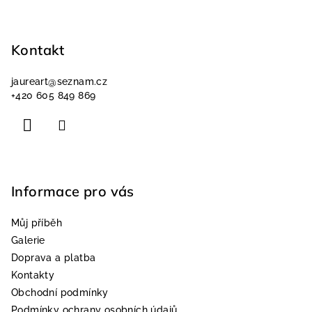
Z
á
p
Kontakt
a
jaureart
@
seznam.cz
t
+420 605 849 869
í
Informace pro vás
Můj příběh
Galerie
Doprava a platba
Kontakty
Obchodní podmínky
Podmínky ochrany osobních údajů