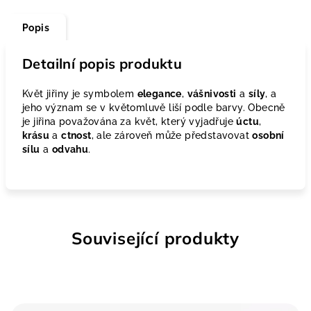
Popis
Detailní popis produktu
Květ jiřiny je symbolem
elegance
,
vášnivosti
a
síly
, a
jeho význam se v květomluvě liší podle barvy. Obecně
je jiřina považována za květ, který vyjadřuje
úctu
,
krásu
a
ctnost
, ale zároveň může představovat
osobní
sílu
a
odvahu
.
Související produkty