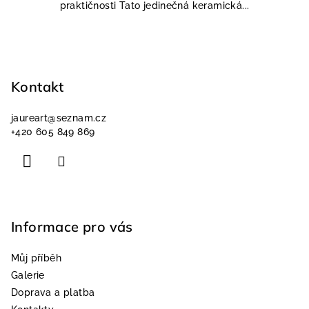
praktičnosti Tato jedinečná keramická...
Z
á
p
Kontakt
a
jaureart
@
seznam.cz
t
+420 605 849 869
í
Informace pro vás
Můj příběh
Galerie
Doprava a platba