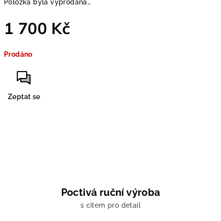
Položka byla vyprodána…
1 700 Kč
Měrná
Prodáno
cena:
Zeptat se
Poctivá ruční výroba
s citem pro detail