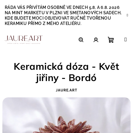
Přejít
RÁDA VÁS PŘIVÍTÁM OSOBNĚ VE DNECH 5.8. A 6.8. 2026
na
NA MINT MARKETU V PLZNI VE SMETANOVÝCH SADECH,
obsah
KDE BUDETE MOCI OBJEVOVAT RUČNĚ TVOŘENOU
KERAMIKU PŘÍMO Z MÉHO ATELIÉRU.
Nákupn
Hledat
Přihlášení
Keramická dóza - Květ
košík
jiřiny - Bordó
JAURE.ART