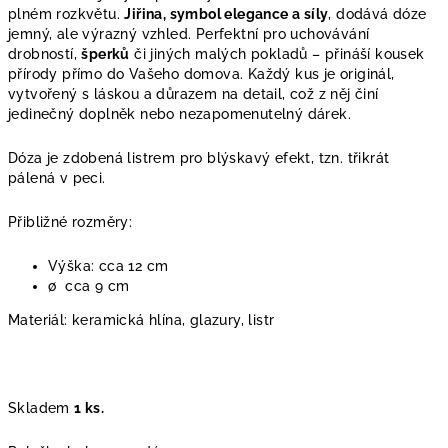
plném rozkvětu.
Jiřina, symbol elegance a síly
, dodává dóze
jemný, ale výrazný vzhled. Perfektní pro uchovávání
drobností,
šperků
či jiných malých pokladů – přináší kousek
přírody přímo do Vašeho domova. Každý kus je originál,
vytvořený s láskou a důrazem na detail, což z něj činí
jedinečný doplněk nebo nezapomenutelný dárek.
Dóza je zdobená listrem pro blýskavý efekt, tzn. třikrát
pálená v peci.
Přibližné rozměry:
Výška: cca 12 cm
∅
cca 9 cm
Materiál: keramická hlína, glazury, listr
Skladem
1 ks.