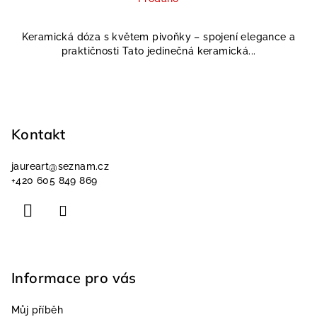
Keramická dóza s květem pivoňky – spojení elegance a
praktičnosti Tato jedinečná keramická...
Z
á
p
Kontakt
a
jaureart
@
seznam.cz
t
+420 605 849 869
í
Informace pro vás
Můj příběh