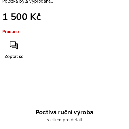
Položka byla vyprodána…
1 500 Kč
Měrná
Prodáno
cena:
Zeptat se
Poctivá ruční výroba
s citem pro detail