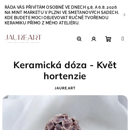
Přejít
RÁDA VÁS PŘIVÍTÁM OSOBNĚ VE DNECH 5.8. A 6.8. 2026
na
NA MINT MARKETU V PLZNI VE SMETANOVÝCH SADECH,
obsah
KDE BUDETE MOCI OBJEVOVAT RUČNĚ TVOŘENOU
KERAMIKU PŘÍMO Z MÉHO ATELIÉRU.
Nákupn
Hledat
Přihlášení
Keramická dóza - Květ
košík
hortenzie
JAURE.ART