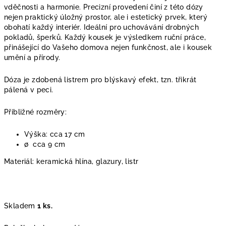
vděčnosti a harmonie. Precizní provedení činí z této dózy
nejen praktický úložný prostor, ale i estetický prvek, který
obohatí každý interiér. Ideální pro uchovávání drobných
pokladů, šperků. Každý kousek je výsledkem ruční práce,
přinášející do Vašeho domova nejen funkčnost, ale i kousek
umění a přírody.
Dóza je zdobená listrem pro blýskavý efekt, tzn. třikrát
pálená v peci.
Přibližné rozměry:
Výška: cca 17 cm
∅
cca 9 cm
Materiál: keramická hlína, glazury, listr
Skladem
1 ks.