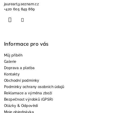
a
jaureart
@
seznam.cz
t
+420 605 849 869
í
Informace pro vás
Můj příběh
Galerie
Doprava a platba
Kontakty
Obchodní podmínky
Podmínky ochrany osobních údajů
Reklamace a výměna zboží
Bezpečnost výrobků (GPSR)
Otázky & Odpovědi
Moje objednávka