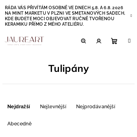
Přejít
RÁDA VÁS PŘIVÍTÁM OSOBNĚ VE DNECH 5.8. A 6.8. 2026
na
NA MINT MARKETU V PLZNI VE SMETANOVÝCH SADECH,
obsah
KDE BUDETE MOCI OBJEVOVAT RUČNĚ TVOŘENOU
KERAMIKU PŘÍMO Z MÉHO ATELIÉRU.
Nákupn
Hledat
Přihlášení
Tulipány
košík
Ř
a
Nejdražší
Nejlevnější
Nejprodávanější
z
e
Abecedně
n