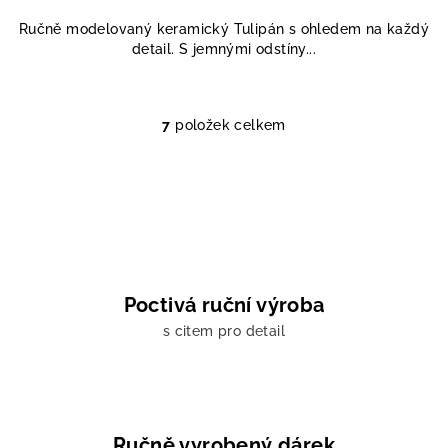
Ručně modelovaný keramický Tulipán s ohledem na každý
detail. S jemnými odstíny...
7
položek celkem
O
v
l
á
d
a
c
í
Poctivá ruční výroba
p
s citem pro detail
r
v
k
y
v
Ručně vyrobený dárek