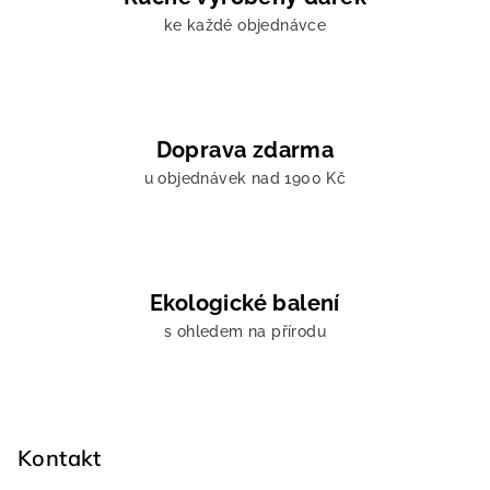
ý
ke každé objednávce
p
i
s
u
Doprava zdarma
u objednávek nad 1900 Kč
Ekologické balení
s ohledem na přírodu
Z
á
p
Kontakt